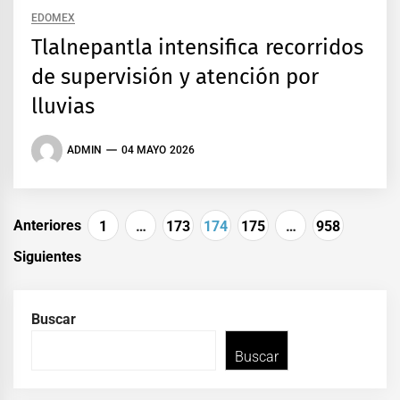
EDOMEX
Tlalnepantla intensifica recorridos
de supervisión y atención por
lluvias
ADMIN
04 MAYO 2026
Paginación
Anteriores
1
…
173
174
175
…
958
de
Siguientes
entradas
Buscar
Buscar