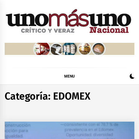
Skip
to
content
MENU
Categoría:
EDOMEX