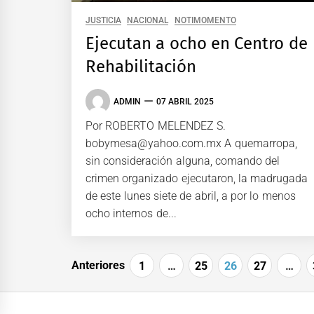
JUSTICIA
NACIONAL
NOTIMOMENTO
Ejecutan a ocho en Centro de
Rehabilitación
ADMIN
07 ABRIL 2025
Por ROBERTO MELENDEZ S.
bobymesa@yahoo.com.mx A quemarropa,
sin consideración alguna, comando del
crimen organizado ejecutaron, la madrugada
de este lunes siete de abril, a por lo menos
ocho internos de...
Paginación
Anteriores
1
…
25
26
27
…
de
entradas