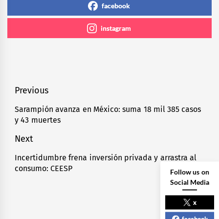
facebook
instagram
Navegación
Previous
de
Sarampión avanza en México: suma 18 mil 385 casos
Previous
y 43 muertes
entradas
post:
Next
Incertidumbre frena inversión privada y arrastra al
Next
consumo: CEESP
post:
Follow us on
Social Media
x
facebook