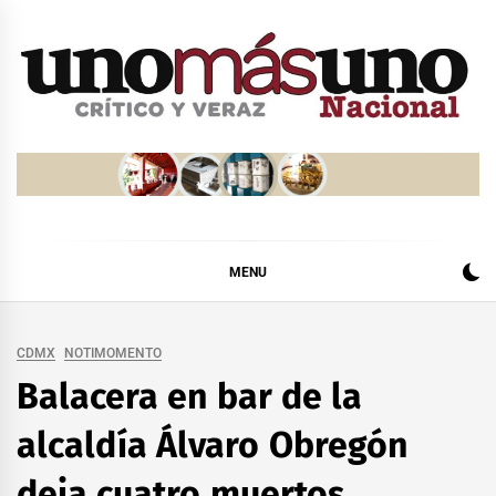
Skip
to
content
MENU
CDMX
NOTIMOMENTO
Balacera en bar de la
alcaldía Álvaro Obregón
deja cuatro muertos