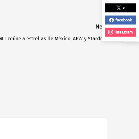
NEXT POST
x
facebook
Next
instagram
MLL reúne a estrellas de México, AEW y Stardom
Next
post: