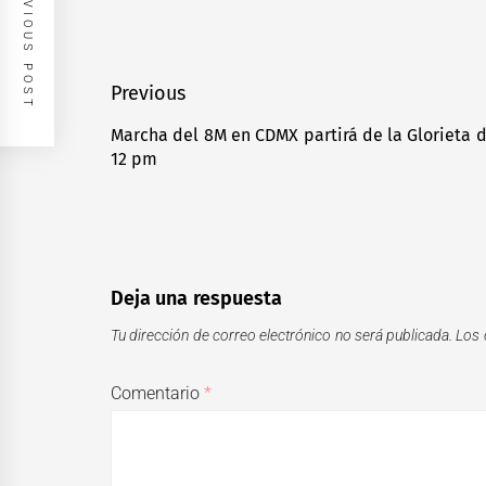
PREVIOUS POST
Navegación
Previous
de
Marcha del 8M en CDMX partirá de la Glorieta d
Previous
12 pm
entradas
post:
Deja una respuesta
Tu dirección de correo electrónico no será publicada.
Los 
Comentario
*