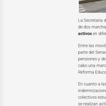
La Secretaría 
de dos marchas
activos
en dife
Entre las movil
parte del Senad
pensiones y de
cabo una march
Reforma Educat
En cuanto a la
indemnizacione
colectivos est
se realizan ac