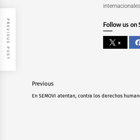
internacionale
PREVIOUS POST
Follow us on 
x
Navegación
Previous
de
En SEMOVI atentan, contra los derechos humano
Previous
entradas
post: