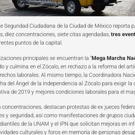
de Seguridad Ciudadana de la Ciudad de México reporta p
, diez concentraciones, siete citas agendadas,
tres even
rentes puntos de la capital.
izaciones principales se encuentran la “
Mega Marcha Naci
o y culmina en el Zócalo, en rechazo a la reforma del art
rechos laborales. Al mismo tiempo, la Coordinadora Nacio
a del Ángel de la Independencia al Zócalo para exigir la 
iva de 2019 y mejores condiciones laborales para el mag
s concentraciones, destacan protestas de ex jueces feder
s y seguridad, así como manifestaciones de grupos ciuda
udiantiles de la UNAM y el IPN que solicitan mejoras en i
tividades culturales y foros en memoria de personas des