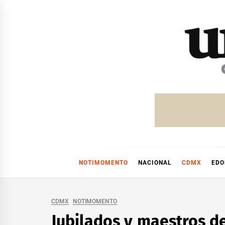
Skip
to
content
NOTIMOMENTO
NACIONAL
CDMX
ED
CDMX
NOTIMOMENTO
Jubilados y maestros d