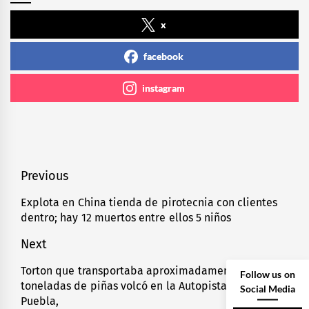
x
facebook
instagram
Navegación
Previous
de
Explota en China tienda de pirotecnia con clientes
Previous
dentro; hay 12 muertos entre ellos 5 niños
entradas
post:
Next
Torton que transportaba aproximadamente 3
Next
Follow us on
toneladas de piñas volcó en la Autopista México-
post:
Social Media
Puebla,