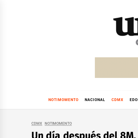
Skip
to
content
NOTIMOMENTO
NACIONAL
CDMX
ED
CDMX
NOTIMOMENTO
Un día después del 8M,