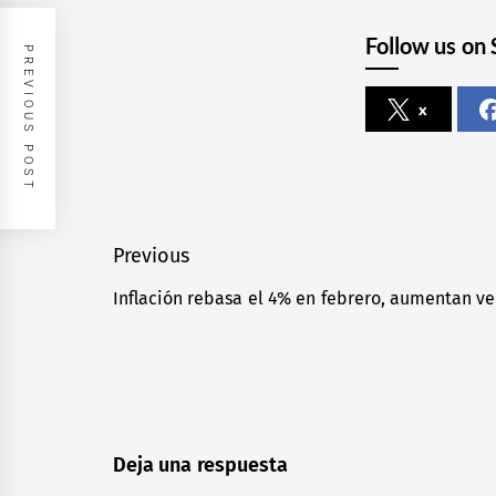
Follow us on 
PREVIOUS POST
x
Navegación
Previous
de
Inflación rebasa el 4% en febrero, aumentan verd
Previous
entradas
post:
Deja una respuesta