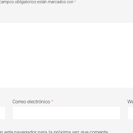
campos obligatorios están marcados con
*
Correo electrónico
*
W
en este navegador para la próxima vez que comente.