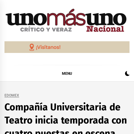
Skip
to
content
MENU
EDOMEX
Compañía Universitaria de
Teatro inicia temporada con
cuatro puestas en escena