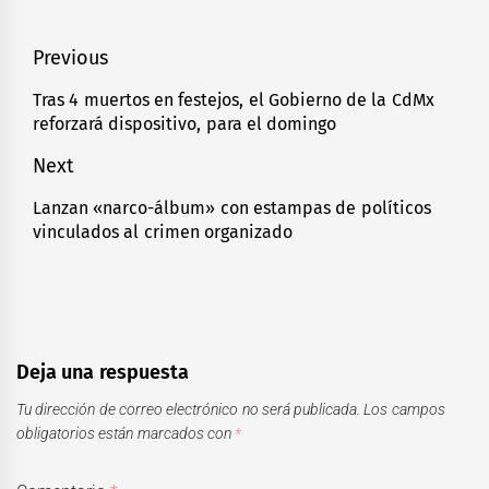
Navegación
Previous
de
Tras 4 muertos en festejos, el Gobierno de la CdMx
Previous
reforzará dispositivo, para el domingo
entradas
post:
Next
Lanzan «narco-álbum» con estampas de políticos
Next
vinculados al crimen organizado
post:
Deja una respuesta
Tu dirección de correo electrónico no será publicada.
Los campos
obligatorios están marcados con
*