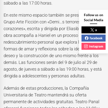
sábado a las 17:00 horas.
En este mismo espacio también se presentará el
Follow us on
Social Media
Grupo Arte Ficción con «Demi…s terrores y
corazones», escrita y dirigida por Eliasib Harim. La
x
obra acompaña a Haniel en un proceso de
facebook
redescubrimiento personal que explora las distintas
instagram
formas de amar y reflexiona sobre la identidad, el
deseo y la construcción de uno mismo frente a los
demás. Las funciones serán del 9 de julio al 29 de
agosto, de jueves a sábado a las 19:00 horas, y está
dirigida a adolescentes y personas adultas.
Además de estas producciones, la Compañía
Universitaria de Teatro mantendrá su oferta
permanente de actividades gratuitas. Teatro Panal