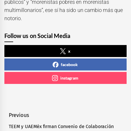
públicos” y “morenistas pobres en morenistas
multimillonarios”, ese sí ha sido un cambio más que
notorio.
Follow us on Social Media
x
facebook
instagram
Navegación
Previous
de
TEEM y UAEMéx firman Convenio de Colaboración
Previous