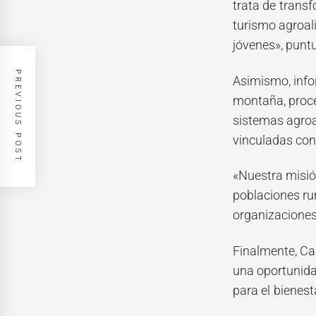
trata de trans
turismo agroali
jóvenes», puntu
PREVIOUS POST
Asimismo, info
montaña, proce
sistemas agroa
vinculadas con e
«Nuestra misió
poblaciones ru
organizaciones 
Finalmente, Ca
una oportunida
para el bienest