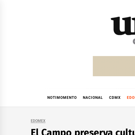
Skip
to
content
NOTIMOMENTO
NACIONAL
CDMX
ED
EDOMEX
El Campo preserva cultu