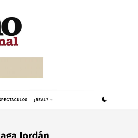
SPECTACULOS
¿REAL?
iaga Jordán