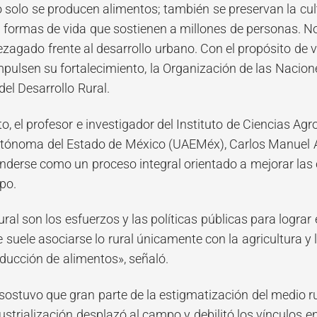
solo se producen alimentos; también se preservan la cult
y formas de vida que sostienen a millones de personas. N
zagado frente al desarrollo urbano. Con el propósito de v
impulsen su fortalecimiento, la Organización de las Naci
del Desarrollo Rural.
o, el profesor e investigador del Instituto de Ciencias Ag
tónoma del Estado de México (UAEMéx), Carlos Manuel Arr
enderse como un proceso integral orientado a mejorar las
po.
rural son los esfuerzos y las políticas públicas para logra
e suele asociarse lo rural únicamente con la agricultura 
ducción de alimentos», señaló.
 sostuvo que gran parte de la estigmatización del medio ru
dustrialización desplazó al campo y debilitó los vínculos 