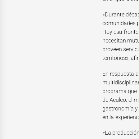
«Durante décad
comunidades par
Hoy esa fronte
necesitan mutu
proveen servic
territorios», af
En respuesta a
multidisciplina
programa que b
de Aculco, el m
gastronomía y l
en la experienci
«La producción