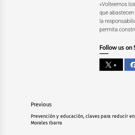
«Volteemos los
que abastecen 
la responsabil
permita constr
Follow us on 
x
Navegación
Previous
de
Prevención y educación, claves para reducir e
Previous
Morales Ibarra
entradas
post: