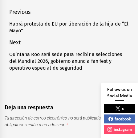
Navegación
Previous
de
Habrá protesta de EU por liberación de la hija de “El
Previous
Mayo”
entradas
post:
Next
Quintana Roo será sede para recibir a selecciones
Next
del Mundial 2026, gobierno anuncia fan fest y
post:
operativo especial de seguridad
Follow us on
Social Media
Deja una respuesta
x
Tu dirección de correo electrónico no será publicada.
Los campos
facebook
obligatorios están marcados con
*
instagram