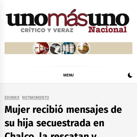
Skip
to
content
MENU
EDOMEX
NOTIMOMENTO
Mujer recibió mensajes de
su hija secuestrada en
Chalco, la rescatan y