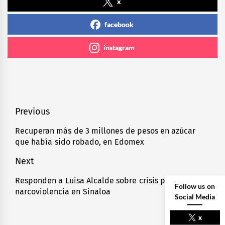
x
facebook
instagram
Navegación
Previous
de
Recuperan más de 3 millones de pesos en azúcar
Previous
que había sido robado, en Edomex
entradas
post:
Next
Responden a Luisa Alcalde sobre crisis por
Next
Follow us on
narcoviolencia en Sinaloa
post:
Social Media
x