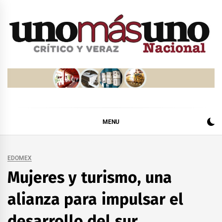
Skip
to
content
MENU
EDOMEX
Mujeres y turismo, una
alianza para impulsar el
desarrollo del sur