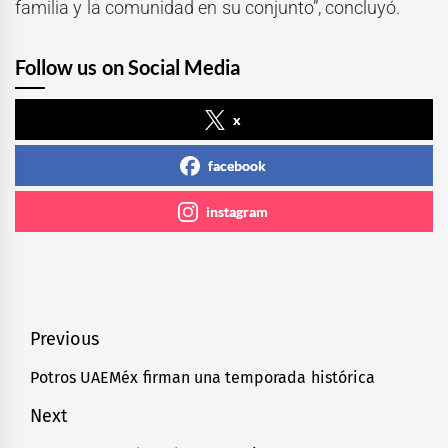
familia y la comunidad en su conjunto”, concluyó.
Follow us on Social Media
x
facebook
instagram
Navegación
Previous
de
Potros UAEMéx firman una temporada histórica
Previous
entradas
post:
Next