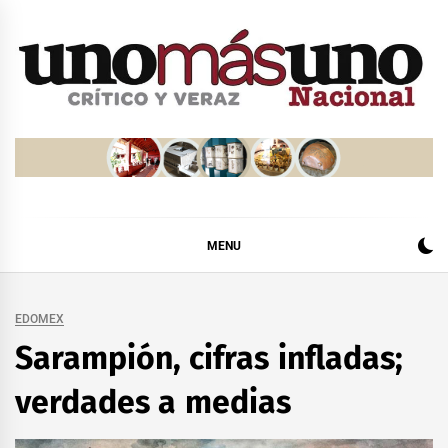
Skip
to
content
MENU
EDOMEX
Sarampión, cifras infladas;
verdades a medias