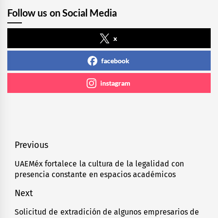
Follow us on Social Media
x
facebook
instagram
Navegación
Previous
de
UAEMéx fortalece la cultura de la legalidad con
Previous
presencia constante en espacios académicos
entradas
post:
Next
Solicitud de extradición de algunos empresarios de
Next