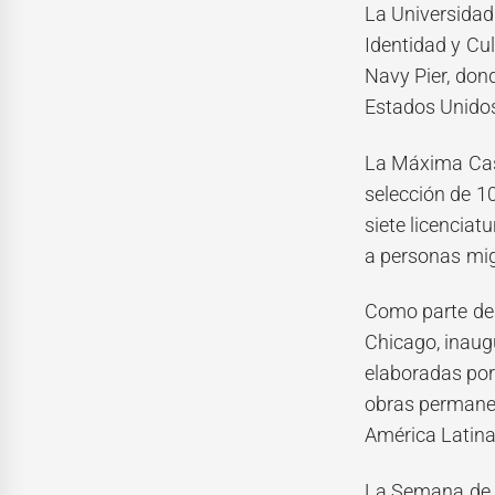
La Universidad
Identidad y Cu
Navy Pier, don
Estados Unido
La Máxima Casa
selección de 10
siete licenciat
a personas mig
Como parte de 
Chicago, inaug
elaboradas por 
obras permanec
América Latina
La Semana de Mé