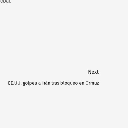
lobal.
Next
EE.UU. golpea a Irán tras bloqueo en Ormuz
Next
post: