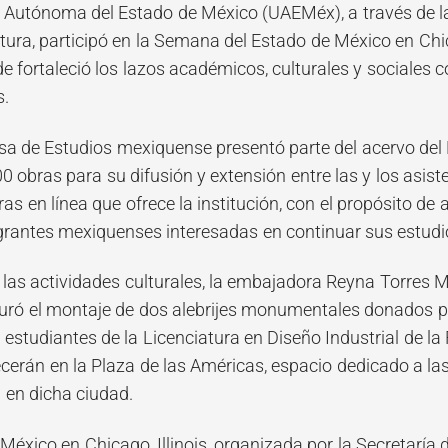
 Autónoma del Estado de México (UAEMéx), a través de la
ltura, participó en la Semana del Estado de México en Ch
de fortaleció los lazos académicos, culturales y sociale
s.
 de Estudios mexiquense presentó parte del acervo del Fo
0 obras para su difusión y extensión entre las y los asis
uras en línea que ofrece la institución, con el propósito 
rantes mexiquenses interesadas en continuar sus estudi
las actividades culturales, la embajadora Reyna Torres M
uró el montaje de dos alebrijes monumentales donados por
estudiantes de la Licenciatura en Diseño Industrial de la
erán en la Plaza de las Américas, espacio dedicado a la
 en dicha ciudad.
xico en Chicago, Illinois, organizada por la Secretaría d