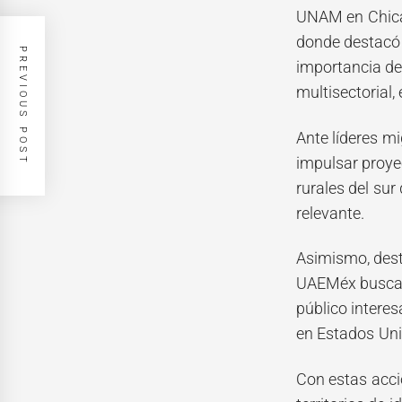
UNAM en Chic
donde destacó 
PREVIOUS POST
importancia de 
multisectorial, 
Ante líderes m
impulsar proye
rurales del su
relevante.
Asimismo, desta
UAEMéx busca a
público intere
en Estados Uni
Con estas acci