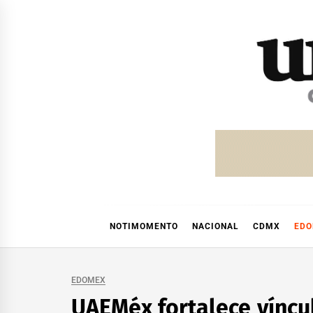
Skip
to
content
NOTIMOMENTO
NACIONAL
CDMX
ED
EDOMEX
UAEMéx fortalece víncu