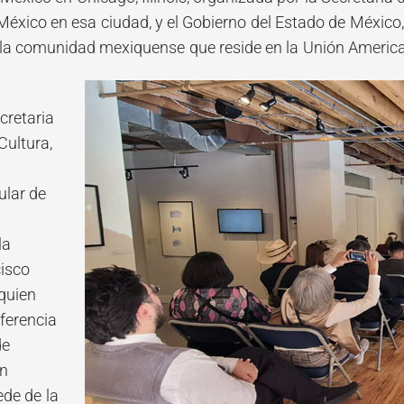
éxico en esa ciudad, y el Gobierno del Estado de México
la comunidad mexiquense que reside en la Unión Americ
ecretaria
Cultura,
a
ular de
la
isco
 quien
ferencia
de
en
sede de la