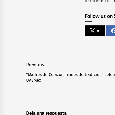
territorios de 
Follow us on 
x
Navegación
Previous
de
“Madres de Corazón, ritmos de tradición” cele
Previous
UAEMéx
entradas
post:
Deja una respuesta