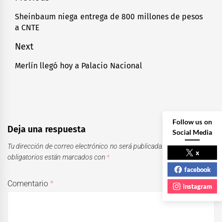
de
Sheinbaum niega entrega de 800 millones de pesos
Previous
a CNTE
entradas
post:
Next
Merlín llegó hoy a Palacio Nacional
Next
post:
Follow us on
Deja una respuesta
Social Media
Tu dirección de correo electrónico no será publicada.
Los campos
x
obligatorios están marcados con
*
facebook
Comentario
*
instagram