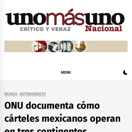
Skip
to
content
MENU
MUNDO
NOTIMOMENTO
ONU documenta cómo
cárteles mexicanos operan
en tres continentes