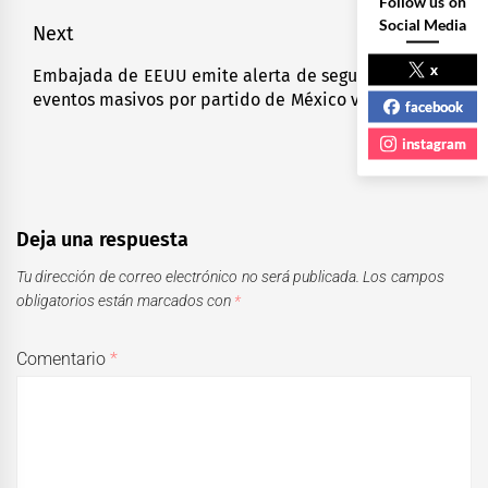
entradas
Follow us on
Social Media
Next
x
Embajada de EEUU emite alerta de seguridad en
Next
eventos masivos por partido de México vs Inglaterra
post:
facebook
instagram
Deja una respuesta
Tu dirección de correo electrónico no será publicada.
Los campos
obligatorios están marcados con
*
Comentario
*