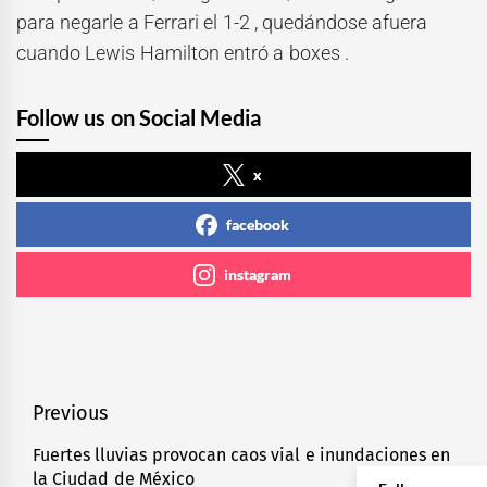
para negarle a Ferrari el 1-2 , quedándose afuera
cuando Lewis Hamilton entró a boxes .
Follow us on Social Media
x
facebook
instagram
Navegación
Previous
de
Fuertes lluvias provocan caos vial e inundaciones en
Previous
la Ciudad de México
post: