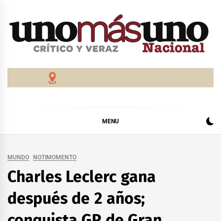
Skip
to
content
MENU
MUNDO
NOTIMOMENTO
Charles Leclerc gana
después de 2 años;
conquista GP de Gran