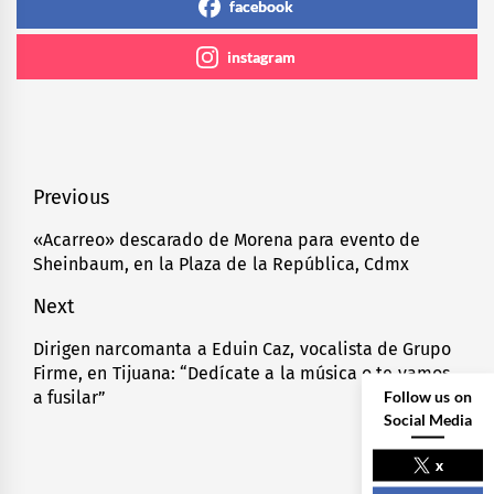
facebook
instagram
Navegación
Previous
de
«Acarreo» descarado de Morena para evento de
Previous
Sheinbaum, en la Plaza de la República, Cdmx
entradas
post:
Next
Dirigen narcomanta a Eduin Caz, vocalista de Grupo
Next
Firme, en Tijuana: “Dedícate a la música o te vamos
post:
Follow us on
a fusilar”
Social Media
x