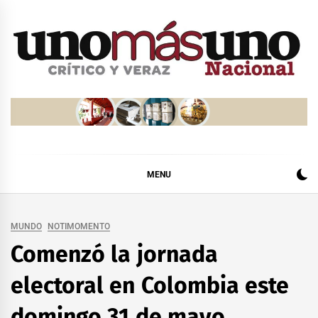
Skip
to
content
MENU
MUNDO
NOTIMOMENTO
Comenzó la jornada
electoral en Colombia este
domingo 31 de mayo