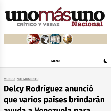
Skip
to
content
MENU
MUNDO
NOTIMOMENTO
Delcy Rodríguez anunció
que varios países brindarán
ayuda a Venezuela para