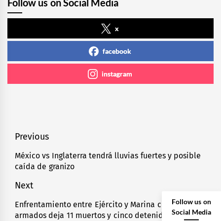
Follow us on Social Media
x
facebook
instagram
Navegación
Previous
de
México vs Inglaterra tendrá lluvias fuertes y posible
Previous
caída de granizo
entradas
post:
Next
Follow us on
Enfrentamiento entre Ejército y Marina contra civiles
Next
Social Media
armados deja 11 muertos y cinco detenidos en
post: