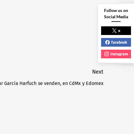
Follow us on
Social Media
NEXT POST
x
facebook
instagram
Next
r García Harfuch se venden, en CdMx y Edomex
Next
post: