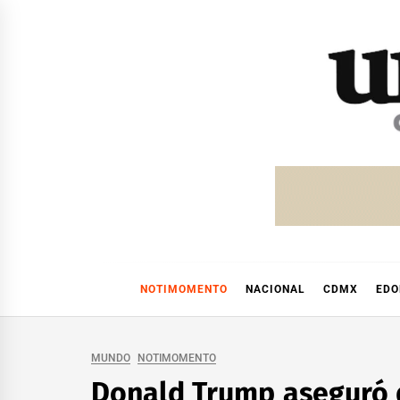
Skip
to
content
NOTIMOMENTO
NACIONAL
CDMX
ED
MUNDO
NOTIMOMENTO
Donald Trump aseguró q