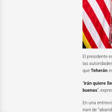
El presidente 
las autoridades
que
Teherán
es
“
Irán quiere l
buenas
”, expr
En una entrevi
iraní de “aban