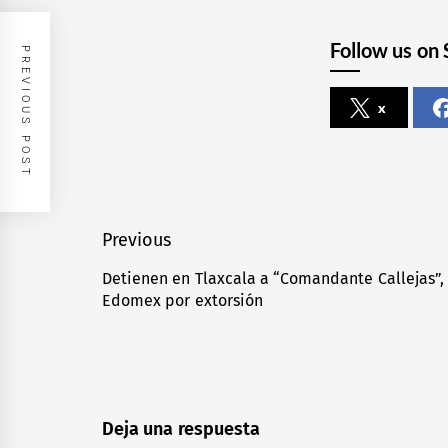
Follow us on 
PREVIOUS POST
x
Navegación
Previous
de
Detienen en Tlaxcala a “Comandante Callejas”, o
Previous
Edomex por extorsión
entradas
post:
Deja una respuesta