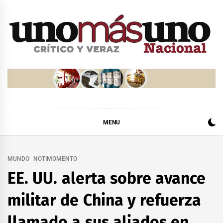
Skip
to
content
MENU
MUNDO
NOTIMOMENTO
EE. UU. alerta sobre avance
militar de China y refuerza
llamado a sus aliados en