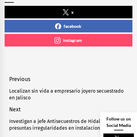
x
facebook
instagram
Navegación
Previous
de
Localizan sin vida a empresario joyero secuestrado
Previous
en Jalisco
entradas
post:
Next
Follow us on
Investigan a jefe Antisecuestros de Hidalgo por
Next
Social Media
presuntas irregularidades en instalaciones oficiales
post: