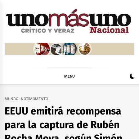
Skip
to
content
MENU
MUNDO
NOTIMOMENTO
EEUU emitirá recompensa
para la captura de Rubén
Rocha Moya, según Simón