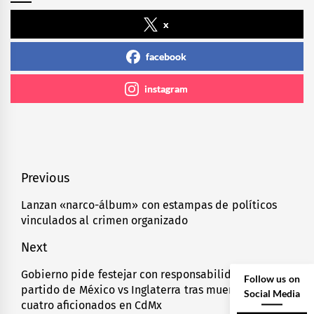
x
facebook
instagram
Navegación
Previous
de
Lanzan «narco-álbum» con estampas de políticos
Previous
vinculados al crimen organizado
entradas
post:
Next
Gobierno pide festejar con responsabilidad previo a
Next
Follow us on
partido de México vs Inglaterra tras muerte de
post:
Social Media
cuatro aficionados en CdMx