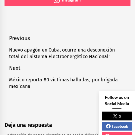
Navegación
Previous
de
Nuevo apagón en Cuba, ocurre una desconexión
Previous
total del Sistema Electroenergético Nacional”
entradas
post:
Next
México reporta 80 víctimas halladas, por brigada
Next
mexicana
post:
Follow us on
Social Media
x
Deja una respuesta
facebook