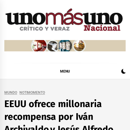
Skip
to
content
MENU
MUNDO
NOTIMOMENTO
EEUU ofrece millonaria
recompensa por Iván
Archivaldo y Jesús Alfredo,