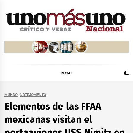
Skip
to
content
MENU
MUNDO
NOTIMOMENTO
Elementos de las FFAA
mexicanas visitan el
portaaviones USS Nimitz en