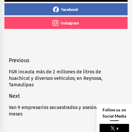
facebook
instagram
Navegación
Previous
de
FGR incauta más de 2 millones de litros de
Previous
huachicol y diversos vehículos; en Reynosa,
entradas
post:
Tamaulipas
Next
Van 9 empresarios secuestrados y asesinados en 6
Next
Follow us on
meses
post:
Social Media
x