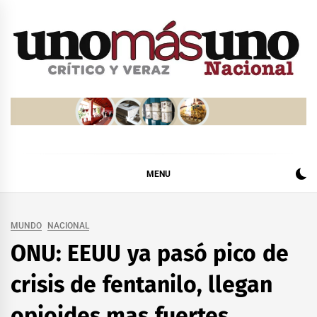
Skip
to
content
MENU
MUNDO
NACIONAL
ONU: EEUU ya pasó pico de
crisis de fentanilo, llegan
opioides mas fuertes