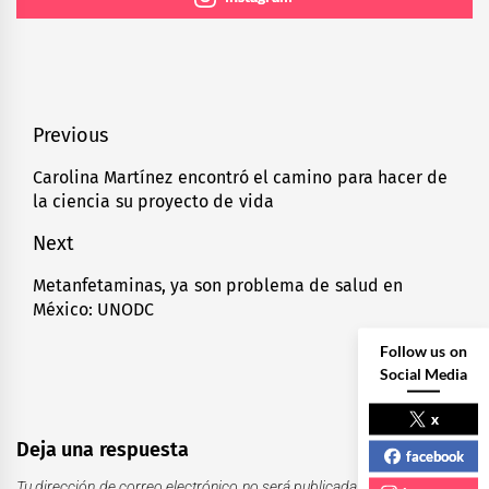
Navegación
Previous
de
Carolina Martínez encontró el camino para hacer de
Previous
la ciencia su proyecto de vida
entradas
post:
Next
Metanfetaminas, ya son problema de salud en
Next
México: UNODC
post:
Follow us on
Social Media
x
Deja una respuesta
facebook
Tu dirección de correo electrónico no será publicada.
Los campos