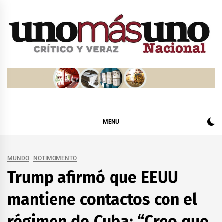
Skip
to
content
MENU
MUNDO
NOTIMOMENTO
Trump afirmó que EEUU
mantiene contactos con el
régimen de Cuba: “Creo que