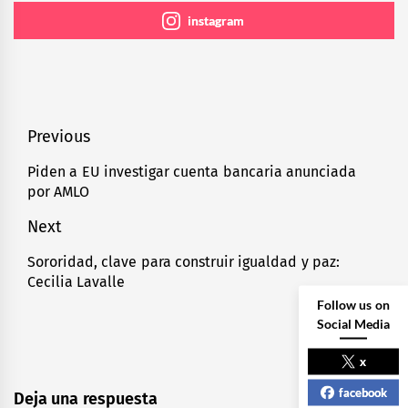
instagram
Navegación
Previous
de
Piden a EU investigar cuenta bancaria anunciada
Previous
por AMLO
entradas
post:
Next
Sororidad, clave para construir igualdad y paz:
Next
Cecilia Lavalle
post:
Follow us on
Social Media
x
facebook
Deja una respuesta