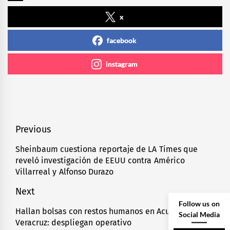
x
facebook
instagram
Navegación
Previous
de
Sheinbaum cuestiona reportaje de LA Times que
Previous
reveló investigación de EEUU contra Américo
entradas
post:
Villarreal y Alfonso Durazo
Next
Follow us on
Hallan bolsas con restos humanos en Acultzingo,
Next
Social Media
Veracruz: despliegan operativo
post: