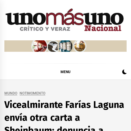
Skip
to
content
MENU
MUNDO
NOTIMOMENTO
Vicealmirante Farías Laguna
envía otra carta a
Sheinbaum: denuncia a