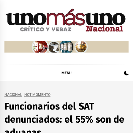
Skip
to
content
MENU
NACIONAL
NOTIMOMENTO
Funcionarios del SAT
denunciados: el 55% son de
aduanas