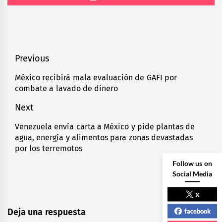
Navegación
Previous
de
México recibirá mala evaluación de GAFI por
Previous
combate a lavado de dinero
entradas
post:
Next
Venezuela envía carta a México y pide plantas de
Next
agua, energía y alimentos para zonas devastadas
post:
por los terremotos
Follow us on
Social Media
x
Deja una respuesta
facebook