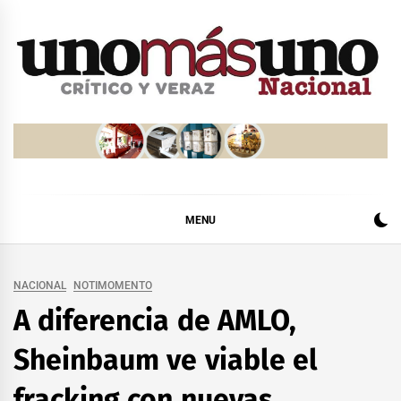
Skip
to
content
MENU
NACIONAL
NOTIMOMENTO
A diferencia de AMLO,
Sheinbaum ve viable el
fracking con nuevas