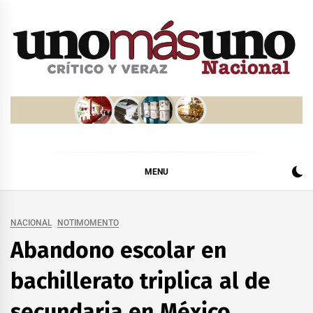
Skip
to
content
MENU
NACIONAL
NOTIMOMENTO
Abandono escolar en
bachillerato triplica al de
secundaria en México