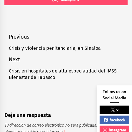
Navegación
Previous
de
Crisis y violencia penitenciaria, en Sinaloa
Previous
entradas
post:
Next
Crisis en hospitales de alta especialidad del IMSS-
Next
Bienestar de Tabasco
post:
Follow us on
Social Media
x
Deja una respuesta
facebook
Tu dirección de correo electrónico no será publicada.
Los campos
instagram
obligatorios están marcados con
*