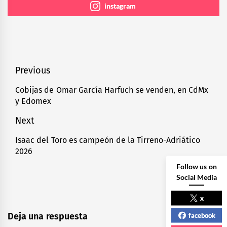
instagram
Navegación
Previous
de
Cobijas de Omar García Harfuch se venden, en CdMx
Previous
y Edomex
entradas
post:
Next
Isaac del Toro es campeón de la Tirreno-Adriático
Next
2026
post:
Follow us on
Social Media
x
Deja una respuesta
facebook