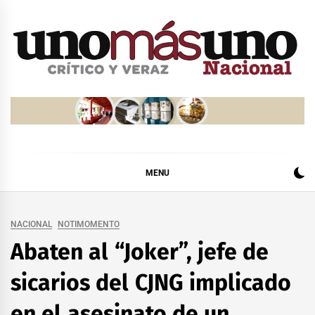
Skip
to
content
MENU
NACIONAL
NOTIMOMENTO
Abaten al “Joker”, jefe de
sicarios del CJNG implicado
en el asesinato de un