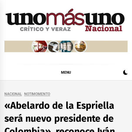
Skip
to
content
MENU
NACIONAL
NOTIMOMENTO
«Abelardo de la Espriella
será nuevo presidente de
Colombia», reconoce Iván