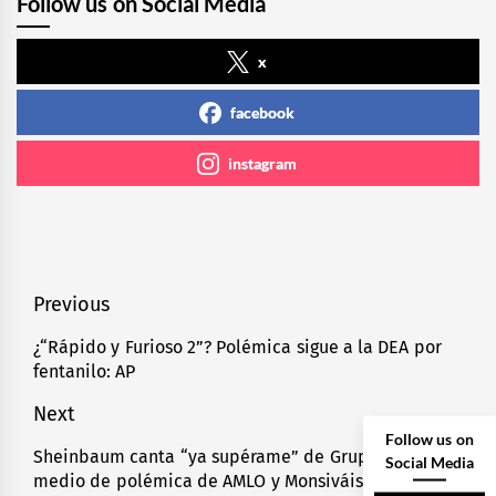
Follow us on Social Media
x
facebook
instagram
Navegación
Previous
de
¿“Rápido y Furioso 2”? Polémica sigue a la DEA por
Previous
fentanilo: AP
entradas
post:
Next
Follow us on
Sheinbaum canta “ya supérame” de Grupo Firme en
Next
Social Media
medio de polémica de AMLO y Monsiváis
post: