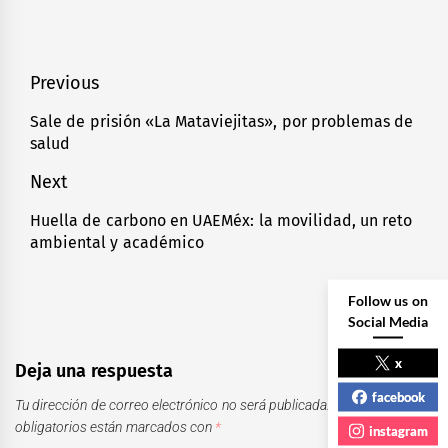
Navegación
Previous
de
Sale de prisión «La Mataviejitas», por problemas de
Previous
salud
entradas
post:
Next
Huella de carbono en UAEMéx: la movilidad, un reto
Next
ambiental y académico
post:
Follow us on
Social Media
x
Deja una respuesta
facebook
Tu dirección de correo electrónico no será publicada.
Los campos
obligatorios están marcados con
*
instagram