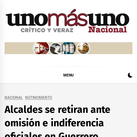
Skip
to
content
MENU
NACIONAL
NOTIMOMENTO
Alcaldes se retiran ante
omisión e indiferencia
oficiales en Guerrero