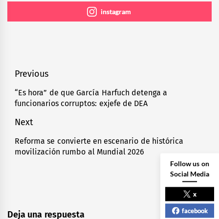
instagram
Navegación
Previous
de
“Es hora” de que García Harfuch detenga a
Previous
funcionarios corruptos: exjefe de DEA
entradas
post:
Next
Reforma se convierte en escenario de histórica
Next
movilización rumbo al Mundial 2026
post:
Follow us on
Social Media
x
facebook
Deja una respuesta