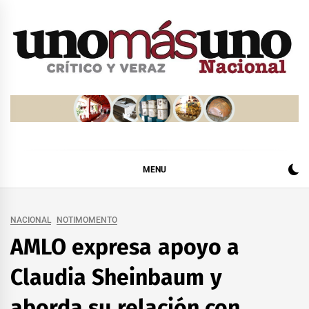
Skip
to
content
MENU
NACIONAL
NOTIMOMENTO
AMLO expresa apoyo a
Claudia Sheinbaum y
aborda su relación con