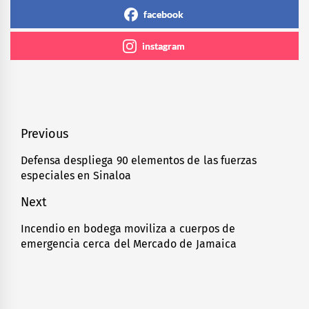
facebook
instagram
Navegación
Previous
de
Defensa despliega 90 elementos de las fuerzas
Previous
especiales en Sinaloa
entradas
post:
Next
Incendio en bodega moviliza a cuerpos de
Next
emergencia cerca del Mercado de Jamaica
post: