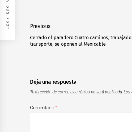
PREVIOUS POST
Navegación
Previous
de
Cerrado el paradero Cuatro caminos, trabajad
Previous
transporte, se oponen al Mexicable
entradas
post:
Deja una respuesta
Tu dirección de correo electrónico no será publicada.
Los 
Comentario
*