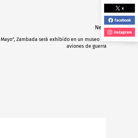
NEXT POST
x
facebook
Next
instagram
l Mayo”, Zambada será exhibido en un museo de
Next
aviones de guerra
post: