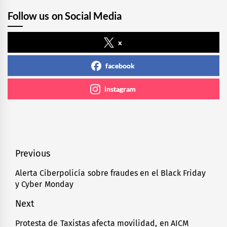
Follow us on Social Media
x
facebook
instagram
Navegación
Previous
de
Alerta Ciberpolicía sobre fraudes en el Black Friday
Previous
y Cyber Monday
entradas
post:
Next
Protesta de Taxistas afecta movilidad, en AICM
Next