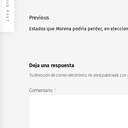
PREVIOUS POST
Navegación
Previous
de
Estados que Morena podría perder, en eleccion
Previous
entradas
post:
Deja una respuesta
Tu dirección de correo electrónico no será publicada.
Los 
Comentario
*