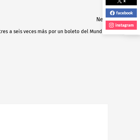
NEXT POST
x
facebook
Next
instagram
res a seis veces más por un boleto del Mundial
Next
post: