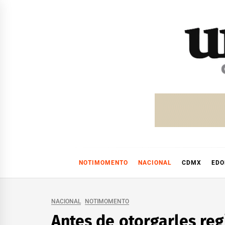
Skip
to
content
NOTIMOMENTO
NACIONAL
CDMX
ED
NACIONAL
NOTIMOMENTO
Antes de otorgarles reg