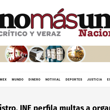
OMEX
MUNDO
DINERO
NOTIVIAL
DEPORTES
JUSTICIA
E
istro, INE perfila multas a org