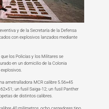
reventiva y de la Secretaría de la Defensa
tacados con explosivos lanzados mediante
que los Policías y los Militares se
rado en un domicilio de la Colonia
 explosivos.
una ametralladora MCR calibre 5.56×45
.62×51; un fusil Saiga-12; un fusil Panther
petas de distintos calibres.
libre 40 milímetros, ocho cargadores tipo