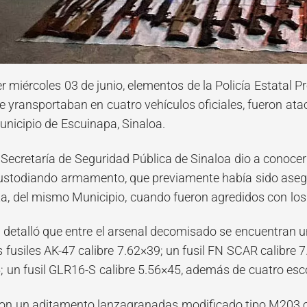
r miércoles 03 de junio, elementos de la Policía Estatal P
e yransportaban en cuatro vehículos oficiales, fueron a
unicipio de Escuinapa, Sinaloa.
 Secretaría de Seguridad Pública de Sinaloa dio a conocer 
stodiando armamento, que previamente había sido asegu
a, del mismo Municipio, cuando fueron agredidos con los
 detalló que entre el arsenal decomisado se encuentran 
s fusiles AK-47 calibre 7.62×39; un fusil FN SCAR calibre 7
; un fusil GLR16-S calibre 5.56×45, además de cuatro esco
on un aditamento lanzagranadas modificado tipo M203 ca