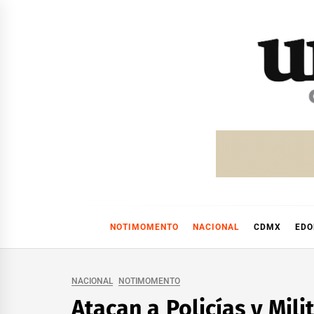
Skip
to
content
NOTIMOMENTO
NACIONAL
CDMX
ED
NACIONAL
NOTIMOMENTO
Atacan a Policías y Mil