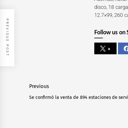
disco, 18 carga
12.7×99, 260 ca
PREVIOUS POST
Follow us on 
x
Navegación
Previous
de
Se confirmó la venta de 894 estaciones de servi
Previous
entradas
post: