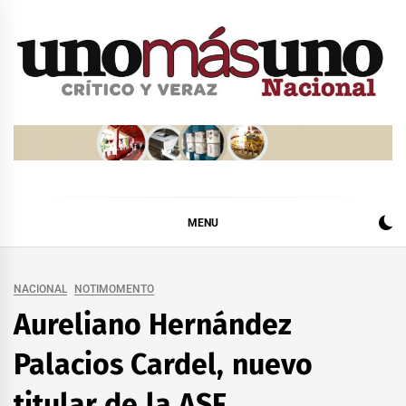
Skip
to
content
MENU
NACIONAL
NOTIMOMENTO
Aureliano Hernández
Palacios Cardel, nuevo
titular de la ASF