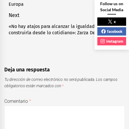
entradas
Follow us on
Europa
Social Media
Next
x
«No hay atajos para alcanzar la igualdad, la ruta es
Next
facebook
construirla desde lo cotidiano»: Zarza Delgado
post:
instagram
Deja una respuesta
Tu dirección de correo electrónico no será publicada.
Los campos
obligatorios están marcados con
*
Comentario
*