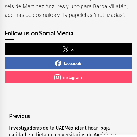
seis de Martínez Anzures y uno para Barba Villafán,
además de dos nulos y 19 papeletas “inutilizadas”.
Follow us on Social Media
x
facebook
instagram
Navegación
Previous
de
Investigadoras de la UAEMéx identifican baja
Previous
calidad en dieta de universitarios de América y
post: