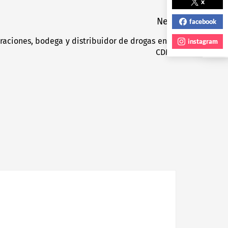
NEXT POST
x
Next
facebook
aciones, bodega y distribuidor de drogas en la
Next
instagram
CDMX
post: