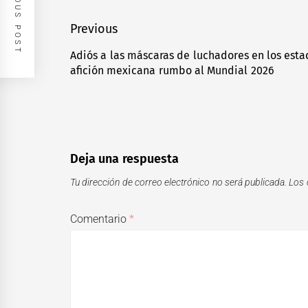
PREVIOUS POST
Navegación
Previous
de
Adiós a las máscaras de luchadores en los esta
Previous
afición mexicana rumbo al Mundial 2026
entradas
post:
Deja una respuesta
Tu dirección de correo electrónico no será publicada.
Los 
Comentario
*