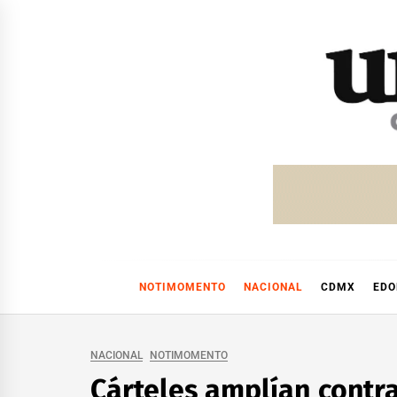
Skip
to
content
NOTIMOMENTO
NACIONAL
CDMX
ED
NACIONAL
NOTIMOMENTO
Cárteles amplían contra