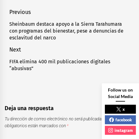
Navegación
Previous
de
Sheinbaum destaca apoyo a la Sierra Tarahumara
Previous
con programas del bienestar, pese a denuncias de
entradas
post:
esclavitud del narco
Next
FIFA elimina 400 mil publicaciones digitales
Next
“abusivas”
post:
Follow us on
Social Media
Deja una respuesta
x
Tu dirección de correo electrónico no será publicada.
Los campos
facebook
obligatorios están marcados con
*
instagram