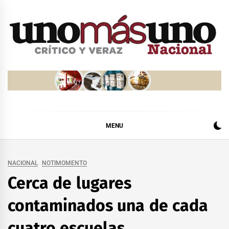
Skip
to
content
MENU
NACIONAL
NOTIMOMENTO
Cerca de lugares
contaminados una de cada
cuatro escuelas