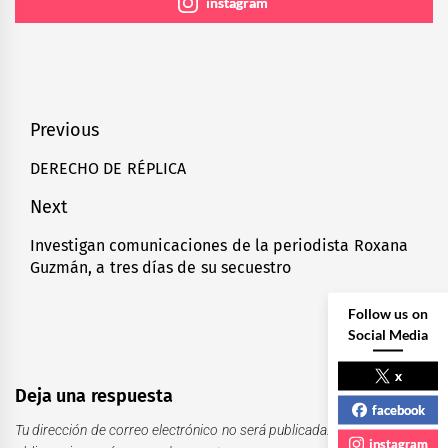
instagram
Navegación
Previous
de
DERECHO DE RÉPLICA
Previous
entradas
post:
Next
Investigan comunicaciones de la periodista Roxana
Next
Guzmán, a tres días de su secuestro
post:
Follow us on
Social Media
x
Deja una respuesta
facebook
Tu dirección de correo electrónico no será publicada.
Los campos
instagram