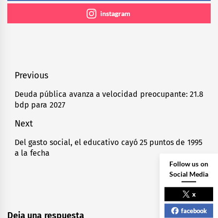
instagram
Navegación
Previous
de
Deuda pública avanza a velocidad preocupante: 21.8
Previous
bdp para 2027
entradas
post:
Next
Del gasto social, el educativo cayó 25 puntos de 1995
Next
a la fecha
post:
Follow us on
Social Media
x
facebook
Deja una respuesta