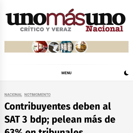
Skip
to
content
MENU
NACIONAL
NOTIMOMENTO
Contribuyentes deben al
SAT 3 bdp; pelean más de
63% en tribunales