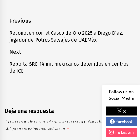
Navegación
Previous
de
Reconocen con el Casco de Oro 2025 a Diego Díaz,
Previous
jugador de Potros Salvajes de UAEMéx
entradas
post:
Next
Reporta SRE 14 mil mexicanos detenidos en centros
Next
de ICE
post:
Follow us on
Social Media
Deja una respuesta
x
facebook
Tu dirección de correo electrónico no será publicada.
Los campos
obligatorios están marcados con
*
instagram