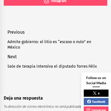
instagram
Navegación
Previous
de
Admite gobierno: el litio es “escaso o nulo” en
Previous
México
entradas
post:
Next
Sale de terapia intensiva el diputado Torres Félix
Next
post:
Follow us on
Social Media
x
Deja una respuesta
facebook
Tu dirección de correo electrónico no será publicada.
Los campos
instagram