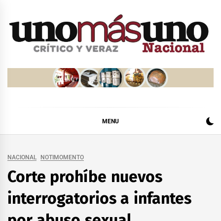
Skip
to
content
MENU
NACIONAL
NOTIMOMENTO
Corte prohíbe nuevos
interrogatorios a infantes
por abuso sexual