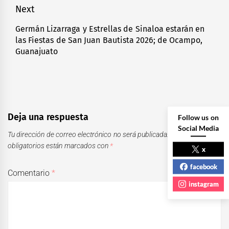
entradas
post:
Next
Germán Lizarraga y Estrellas de Sinaloa estarán en
Next
las Fiestas de San Juan Bautista 2026; de Ocampo,
post:
Guanajuato
Deja una respuesta
Follow us on
Social Media
Tu dirección de correo electrónico no será publicada.
Los campos
obligatorios están marcados con
*
x
facebook
Comentario
*
instagram