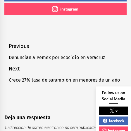
instagram
Navegación
Previous
de
Denuncian a Pemex por ecocidio en Veracruz
Previous
entradas
post:
Next
Crece 27% tasa de sarampión en menores de un año
Next
post:
Follow us on
Social Media
x
Deja una respuesta
facebook
Tu dirección de correo electrónico no será publicada.
Los campos
instagram