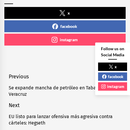
x
facebook
instagram
Follow us on
Social Media
x
Navegación
Previous
facebook
de
instagram
Se expande mancha de petróleo en Tabasco y
Previous
Veracruz
entradas
post:
Next
EU listo para lanzar ofensiva más agresiva contra
Next
cárteles: Hegseth
post: